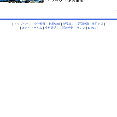
トラック・運送事業
｜
トップページ
｜
会社概要
｜
新着情報
｜
製品案内
｜
周辺地図
｜
神戸支店
｜
｜
オカヤマライム
｜
小村谷鉱山
｜
関連会社
｜
リンク
｜
E-mail
│